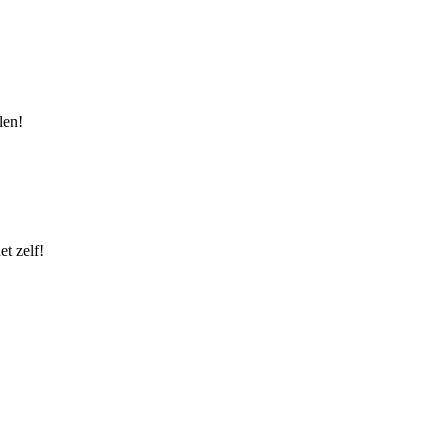
len!
t zelf!