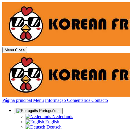
Menu
Close
(actual)
Página principal
Menu
Informação
Comentários
Contacto
Português
Nederlands
English
Deutsch